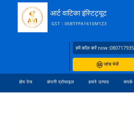
आर्ट वाटिका इंस्टिट्यूट
GST : 06BTFPA1610M1Z3
हमें कॉल करें now :
08071793
जांच भेजें
होम पेज
कंपनी प्रोफाइल
हमारे उत्पाद
संपर्क